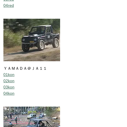
04red
ＹＡＭＡＤＡ＠ＪＡ１１
01kon
02kon
03kon
04kon